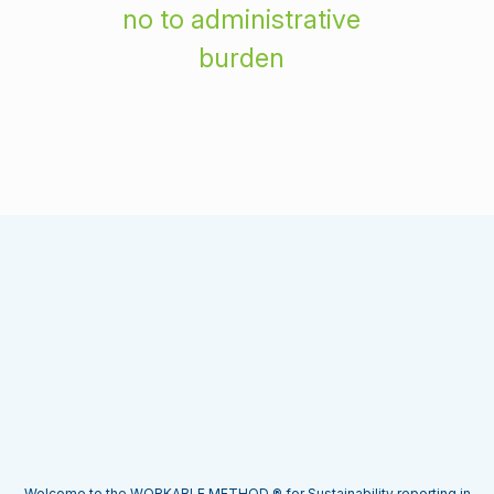
no to administrative
burden
Welcome to the WORKABLE METHOD ® for Sustainability reporting in