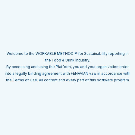
Welcome to the WORKABLE METHOD ® for Sustainability reporting in
the Food & Drink Industry.
By accessing and using the Platform, you and your organization enter
into a legally binding agreement with FENAVIAN vzw in accordance with
the Terms of Use. All content and every part of this software program
on the Platform remains the property of FENAVIAN vzw and is protected
by copyright and database rights. The content and software may not be
used, sold, licensed, transferred, copied or reproduced in whole or in
part in any manner or form other than in accordance with the Terms of
Use. The name of our tool (WORKABLE METHOD ®) is a registered
trademark. Violation of these provisions may result in immediate
termination of your access to the Platform and may lead to legal action,
including claims for damages and obtaining injunctive relief.